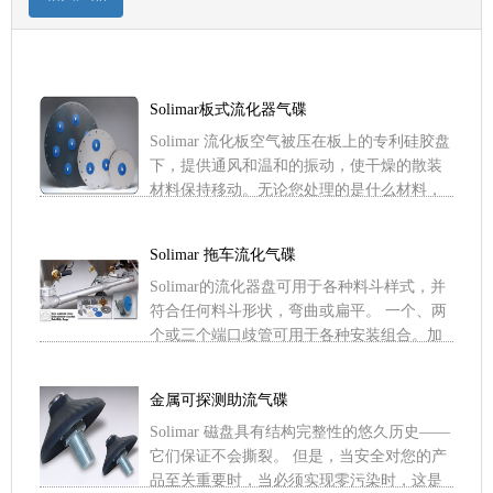
Solimar板式流化器气碟
Solimar 流化板空气被压在板上的专利硅胶盘
下，提供通风和温和的振动，使干燥的散装
材料保持移动。无论您处理的是什么材料，
从水泥到面粉，您的散装拖车都会表现得更
好 Solim .....
Solimar 拖车流化气碟
Solimar的流化器盘可用于各种料斗样式，并
符合任何料斗形状，弯曲或扁平。 一个、两
个或三个端口歧管可用于各种安装组合。加
压空气进入外部歧管并被迫通过罐料斗壁的
开口。 流化盘 .....
金属可探测助流气碟
Solimar 磁盘具有结构完整性的悠久历史——
它们保证不会撕裂。 但是，当安全对您的产
品至关重要时，当必须实现零污染时，这是