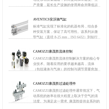
产质量，延长生产设施的使用寿命并降低运
行噪音。无论是一个安全气缸安装配件、简
单的活塞杆螺母，还是普通 .....
AVENTICS安沃驰气缸
标准气缸实现了标准化的机器布局，结合多
种安装方案，保证了高可用性。该系列从微
型气缸（直径 8-25 mm，ISO 6432）到短行
程和紧凑型气缸（直径 16-100 mm，IS .....
CAMOZZI康茂胜流体控制
CAMOZZI康茂胜流体控制解决方案的核心专
业技术。随着应用的要求越来越高，流体
（包括液体与气体）的控制与调节需要愈加
复杂且技术先进的元件。康茂胜在满足这些
需求方面无人匹敌。工 .....
CAMOZZI康茂胜过滤处理件
CAMOZZI康茂胜过滤处理件通常情况下，气
动系统的效率在很大程度上取决于空气的清
洁度。为满足这一需求, 康茂胜提供全系列的
模块化 FRL装置，包括不同过滤级别的过滤