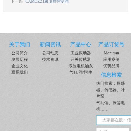
下一条
CAMOZZI康茂胜控制阀
关于我们
新闻资讯
产品中心
产品订货号
公司简介
公司动态
工业振动器
Monitran
发展历程
技术资讯
开关传感器
应用案例
企业文化
液压电机油泵
优势品牌
联系我们
气缸/阀/附件
信息检索
热门搜索：振荡
器、传感器、叶
片泵
气动锤、振荡电
机……