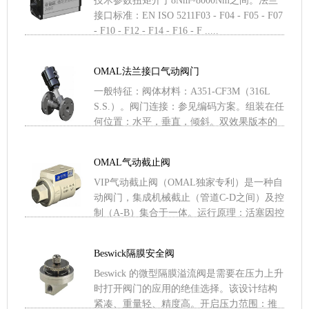
技术参数扭矩介于8Nm~8000Nm之间。法兰
接口标准：EN ISO 5211F03 - F04 - F05 - F07
- F10 - F12 - F14 - F16 - F .....
OMAL法兰接口气动阀门
一般特征：阀体材料：A351-CF3M（316L
S.S.）。阀门连接：参见编码方案。组装在任
何位置：水平，垂直，倾斜。双效果版本的
范围从DN 15到DN 50；简单效果：常闭 .....
OMAL气动截止阀
VIP气动截止阀（OMAL独家专利）是一种自
动阀门，集成机械截止（管道C-D之间）及控
制（A-B）集合于一体。运行原理：活塞因控
制流的压力而产生内部移动。活塞到达行程
末端（截止 .....
Beswick隔膜安全阀
Beswick 的微型隔膜溢流阀是需要在压力上升
时打开阀门的应用的绝佳选择。该设计结构
紧凑、重量轻、精度高。开启压力范围：推