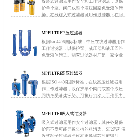
旋装式过滤器用作安全和工作过滤器，以保
护单个泵、阀门或整个液压回路免受液体污
染。在线旋入式过滤器可用作过滤器：在回
油管上或油箱盖上装配在线低压和中压应用
自旋滤波器有四种配置：单 .....
MPFILTRI中压过滤器
根据iso 4406国际标准，中压在线过滤器用作
工作过滤器，以保护泵、减压器和液压回路
免受液体污染。翡翠过滤器材厂是一家专业
生产滤芯的企业。其产品规格近千种，主要
为交通、冶金、 .....
MPFILTRI高压过滤器
根据ISO 4406国际标准，在线高压过滤器用
作工作过滤器，以保护单个阀门或整个液压
回路免受液体污染。可执行11次，工作压力
从110BAR到560BAR不等。范围的完整性允
许您 .....
MPFILTRI吸入式过滤器
吸入式过滤器用作安全过滤器，其任务是保
护泵不受可能导致夹持的粗污染。SF2系列浸
没式种子过滤器允许在更换滤芯时截留油，