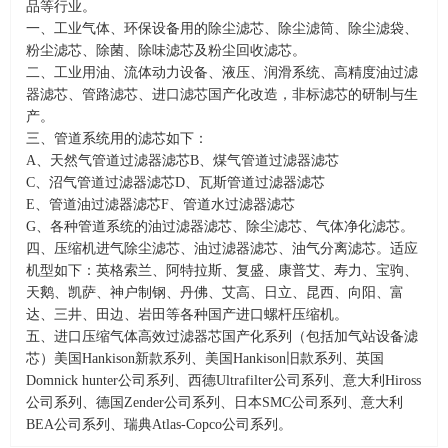
品等行业。
一、工业气体、环保设备用的除尘滤芯、除尘滤筒、除尘滤袋、
粉尘滤芯、除菌、除味滤芯及粉尘回收滤芯。
二、工业用油、流体动力设备、液压、润滑系统、高精度油过滤
器滤芯、管路滤芯、进口滤芯国产化改造，非标滤芯的研制与生
产。
三、管道系统用的滤芯如下：
A、天然气管道过滤器滤芯B、煤气管道过滤器滤芯
C、沼气管道过滤器滤芯D、瓦斯管道过滤器滤芯
E、管道油过滤器滤芯F、管道水过滤器滤芯
G、各种管道系统的油过滤器滤芯、除尘滤芯、气体净化滤芯。
四、压缩机进气除尘滤芯、油过滤器滤芯、油气分离滤芯。适应
机型如下：英格索兰、阿特拉斯、复盛、康普艾、寿力、宝驹、
天鹅、凯萨、神户制钢、丹佛、艾高、日立、昆西、向阳、富
达、三井、田边、岩田等各种国产进口螺杆压缩机。
五、进口压缩气体高效过滤器芯国产化系列（包括加气站设备滤
芯）美国Hankison新款系列、美国Hankison旧款系列、英国
Domnick hunter公司系列、西德Ultrafilter公司系列、意大利Hiross
公司系列、德国Zender公司系列、日本SMC公司系列、意大利
BEA公司系列、瑞典Atlas-Copco公司系列。