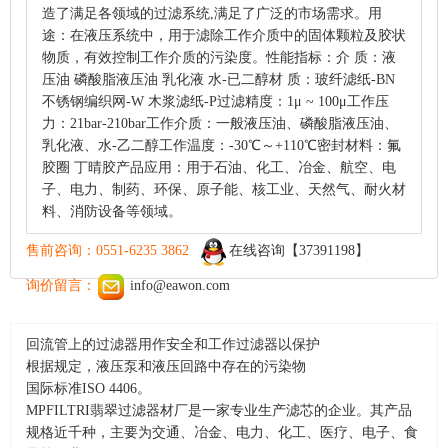
造了满足各领域的过滤系统,满足了广泛的市场需求。用
途：在液压系统中，用于滤除工作介质中的固体颗粒及胶状
物质，有效控制工作介质的污染度。性能指标：介 质：液
压油 磷酸脂液压油 乳化液 水-已二醇材 质：玻纤滤纸-BN
不锈钢编织网-W 木浆滤纸-P过滤精度：1μ ~ 100μ工作压
力：21bar-210bar工作介质：一般液压油、磷酸脂液压油、
乳化液、水-乙二醇工作温度：-30℃～+110℃密封材料：氟
胶圈 丁晴胶产品应用：用于石油、化工、冶金、航空、电
子、电力、制药、环保、原子能、核工业、天然气、耐火材
料、消防设备等领域。
售前咨询：0551-6235 3862
在线咨询【37391198】
询价留言：
info@eawon.com
回流管上的过滤器用作安全和工作过滤器以保护
根据规定，液压泵和液压回路中存在的污染物
国际标准ISO 4406。
MPFILTRI翡翠过滤器材厂是一家专业生产滤芯的企业。其产品
规格近千种，主要为交通、冶金、电力、化工、医疗、电子、食