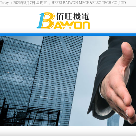
Today ：2026年8月7日 星期五 ，HEFEI BAIWON MECH&ELEC TECH CO.,LTD