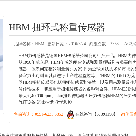
HBM 扭环式称重传感器
品牌名称：HBM
更新日期：2016/3/24
浏览次数：3358
TAG标
HBM力传感器是德国HBM传感器公司公司生产产品。HBM
从1950年成立起, HBM传感器便在测试和测量领域具有极高
感器，仪表到完整的测量解决方案.作为全球测试技术和市场的
验室力比对测量以及进行生产过程监控等。"HBM'的 DKD 
器HBM扭矩传感器包括扭矩传感器和法兰，以及用来测量反作
号传输技术，和应用于扭矩传感器的各种耦合件。HBM扭矩传感器额定测量
最大到40,000 rpm。hbm扭矩传感器图压力传感器HBM
气压设备,流体技术,化学和控
售前咨询：0551-6235 3862
在线咨询【37391198】
询价留
以覆盖几乎所有过程称重的所有领域。其是平台秤，汽车衡和料罐秤的理想选择。