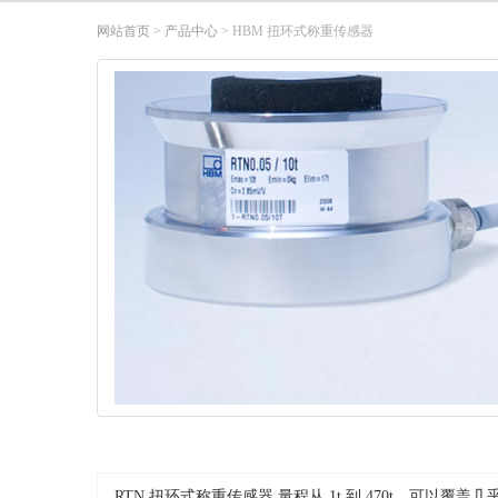
网站首页
>
产品中心
> HBM 扭环式称重传感器
RTN 扭环式称重传感器 量程从 1t 到 470t，可