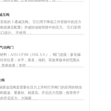
既符合最广泛使用的国际标准，也 .....
三通减压阀
板安装的 3 通减压阀。 它们用于降低工作管路中的压力
衡或液压配重）并减轻油箱管路中的压力。 它们采用
接口设计。 不使用 .....
口气动阀门
：A351-CF3M（316L S.S.）。阀门连接：参见编
任何位置：水平，垂直，倾斜。双效果版本的范围从
0；简单效果：常闭 .....
全阀
 的微型隔膜溢流阀是需要在压力上升时打开阀门的应用的绝佳
构紧凑、重量轻、精度高。开启压力范围：推荐用于
围内的开启压力。大隔膜 .....