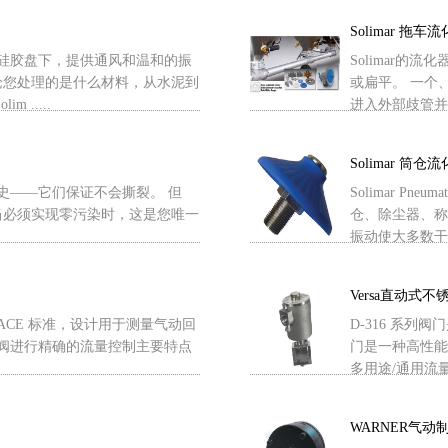
Solimar 拖车
专利硅胶盘下，提供通风和温和的振
Solimar
论您处理的是什么材料，从水泥到
或扁平。 一个
.....
进入外部歧管并被
Solimar 筒仓
久历史——它们保证不会撕裂。 但
Solimar P
当必须实现零污染时，这是您唯一
仓、除尘器、称重
振动使大多数干散 .
Versa直动式
合 NACE 标准，设计用于测量气动回
D-316 系列
锈钢针阀进行精确的流量控制主要特点
门是一种高性能大
多用途/通用流量阀
WARNER气动