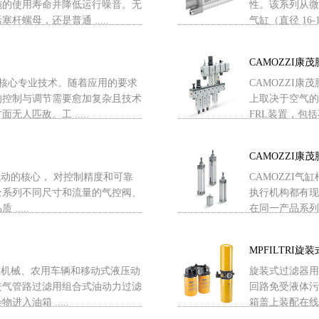
施的使用寿命并降低运行噪音。无
性。该系列从微型
螺母，还是普通 .....
气缸（直径 16-100
CAMOZZI康
的核心专业技术。随着应用的要求
CAMOZZI
的控制与调节需要愈加复杂且技术
上取决于空气的
人匹敌。工 .....
FRL装置，包括
CAMOZZI康
是气动的核心， 对控制精度和可靠
CAMOZZI
全系列不同尺寸和流量的气控阀、
执行机构都有现
....
在同一产品系列中
MPFILTRI旋
建筑机械、农用车辆和移动式液压动
旋装式过滤器用
进气管路过滤用组合式油动力过滤
回路免受液体污
入油箱 .....
箱盖上装配在线低