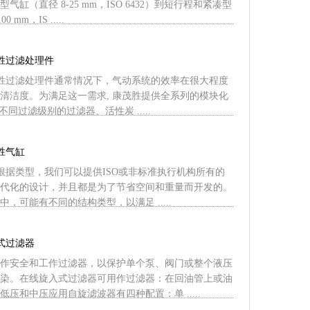
气缸（直径 8-25 mm，ISO 6432）到短行程和紧凑型
 mm，IS .....
茂胜过滤处理件
康茂胜过滤处理件通常情况下，气动系统的效率在很大程度
清洁度。为满足这一需求, 康茂胜提供全系列的模块化
不同过滤级别的过滤器、活性炭 .....
茂胜气缸
气缸根据类型，我们可以提供ISO或非标准执行机构所有的
代化的设计，并且都是为了节省空间和重量而开发的。
，可能有不同的结构类型，以满足 .....
装式过滤器
作安全和工作过滤器，以保护单个泵、阀门或整个液压
染。在线旋入式过滤器可用作过滤器：在回油管上或油
压和中压应用自旋滤波器有四种配置：单 .....