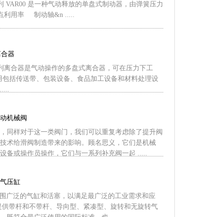
20 系列 VAR00 是一种气动释放的单盘式制动器，由弹簧压力
利用率 制动轴&n .....
离合器
140 系列离合器是气动操作的多盘式离合器，可在压力下工
的应用包括传送带、包装设备、食品加工设备和材料处理设
...
S手动机械阀
，同样对于这一类阀门，我们可以重复考虑除了提升阀
技术给滑阀制造带来的影响。顾名思义，它们是机械
备或操作员操作，它们与一系列补充阀一起 .....
S空气压缸
 提供范围广泛的气缸和活塞，以满足最广泛的工业需求和应
提供带杆和不带杆、导向型、紧凑型、旋转和无旋转气