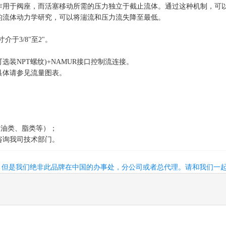
作用于阀座，而活塞移动所需的压力独立于截止流体。通过这种机制，可
的流体动力学研究，可以将湍流和压力流失降至最低。
于3/8"至2"。
IN 2999(可选装NPT螺纹)+NAMUR接口控制流连接。
具体请参见流量图表。
（油类、脂类等）；
咨询我司技术部门。
，但是我们绝非此品牌在中国的办事处，分公司或者总代理。请和我们一