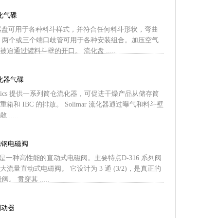
流化气碟
的流化器盘可用于各种料斗样式，并符合任何料斗形状，弯曲
、两个或三个端口歧管可用于各种安装组合。加压空气
迫通过罐料斗壁的开口。 流化盘 .....
流化器气碟
neumatics 提供一系列筒仓流化器，可促进干燥产品从储存筒
箱和 IBC 的排放。 Solimar 流化器通过曝气和料斗壁
....
不锈钢电磁阀
阀门是一种高性能的直动式电磁阀。主要特点D-316 系列阀
流量直动式电磁阀。 它设计为 3 通 (3/2)，是真正的
。 贯穿其 .....
制动器