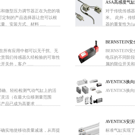
ASA高感度气
器和微型压力调节器正在为您的项
对于传统传感器
可定制的产品选择器让您可以根
米。 此外，传统传
安装方式、材料 .....
器的重复性为1μm
BERNSTEIN
器，在所有应用中都可以无干扰、无
BERNSTE
欣赏我们传感器久经检验的可靠性
电压的不同阶段
外，客户 .....
属的限位开关和脚
AVENTICS换
高度精确、轻松检测气动气缸上的活
AVENTICS换向阀
置灵活（在最大位移测量范围
已成为高要求 .....
AVENTICS安
够确实地使移动质量减速，从而提
标准气缸实现了