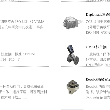
于该产品 .....
缸的线性执行器，
Duplomatic
TUBE符合 ISO 6431 和 VDMA
ZC2 是用于底
用了过去几年研究中的改进； 事实
（即用于负载平
ISO 4401 安装
OMAL法兰接
。法兰接口标准：EN ISO
一般特征：阀体材料
F14 - F16 - F .....
码方案。组装在
DN 15到DN 5
Beswick隔膜安
是一种自动阀门，集成机械截止
Beswick
合于一体。运行原理：活塞因控制
选择。该设计结
端（截止 .....
3-30 psig 范