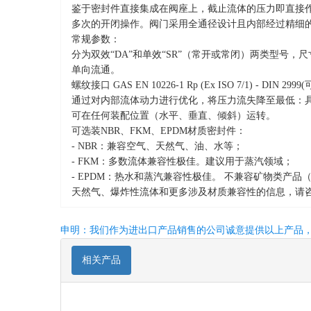
鉴于密封件直接集成在阀座上，截止流体的压力即直接
多次的开闭操作。阀门采用全通径设计且内部经过精细
常规参数：
分为双效“DA”和单效“SR”（常开或常闭）两类型号，尺寸介
单向流通。
螺纹接口 GAS EN 10226-1 Rp (Ex ISO 7/1) - D
通过对内部流体动力进行优化，将压力流失降至最低：
可在任何装配位置（水平、垂直、倾斜）运转。
可选装NBR、FKM、EPDM材质密封件：
- NBR：兼容空气、天然气、油、水等；
- FKM：多数流体兼容性极佳。建议用于蒸汽领域；
- EPDM：热水和蒸汽兼容性极佳。 不兼容矿物类产品
天然气、爆炸性流体和更多涉及材质兼容性的信息，请
申明：我们作为进出口产品销售的公司诚意提供以上产品
相关产品