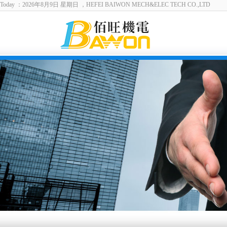
Today ：2026年8月9日 星期日 ，HEFEI BAIWON MECH&ELEC TECH CO.,LTD