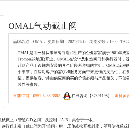
OMAL气动截止阀
品牌名称：OMAL
更新日期：2021/11/15
浏览次数：1800
TA
OMAL是由一群从事球阀制造和生产的企业家家族于1981年成立的公司。创始
Trompia的地区)开业。OMAL在设计及制造阀门和执行器
计到产品于设施内安装的各个阶段所遵循的方针。OMAL流程
个细节，在应对客户的需求和服务方面带来更佳的灵活性。在价
征，提供给客户并由供应商购买的价值必须与产品相关，不仅
续性等参数。
售前咨询：0551-6235 3862
在线咨询【37391198】
询价留
机械截止（管道C-D之间）及控制（A-B）集合于一体。
到达行程末端（截止阀为开/关阀）时，压住或松开密封座，即可使流通或