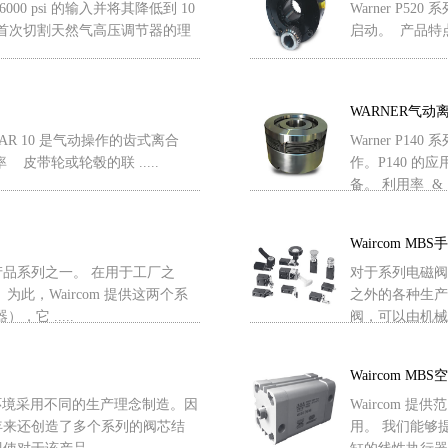
000 psi 的输入并将其降低到 10
Warner P5
H 成为首次切割天然气高压调节器的理
启动。 产品特点
WARNER气动
0/VAR 10 是气动操作的齿式离合
Warner P
皮带轮或轮毂的联 .....
作。P140 
备。 利用率 & ..
Waircom MB
品系列之一。 在用于工厂之
对于系列电磁阀
此，Waircom 提供这两个系
之外的各种生产
它 .....
阀，可以由机械设
Waircom MB
使用环境采用不同的生产理念制造。因
Waircom
年来还创造了多个系列的阀芯结
用。 我们能够