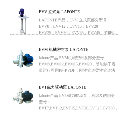
EVV 立式泵 LAFONTE
LAFONTE产品，EVV 立式泵部分型号：
EVV8，EVV12，EVV15，EVV20，
EVV25，EVV30，EVV35，EVV45，节能烘
干容量运行可用PP-PVDF，刚 .....
EVM 机械密封泵 LAFONTE
lafonte产品 EVM机械密封泵部分型号：
EVM8,EVM12,EVM15,EVM20，节能烘干容
量运行可用PP-PVDF，刚性管道柔性管道法
兰 .....
EVT磁力驱动泵 LAFONTE
lafonte产品 EVT磁力驱动泵，所涉及的部分
型号：
EVT7,EVT12,EVT15,EVT20,EVT25,EVT30，
节能烘干容量运行可用PP-PVDF，刚性管道
柔性管 .....