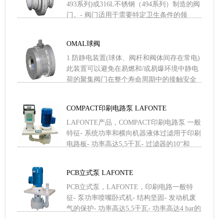
493系列)或316L不锈钢（494系列）制造的阀
门。- 阀门适用于需要特定卫生条件的领
域。- 使用温度：0℃~+150℃- .....
OMAL球阀
1.防静电装置(球体、阀杆和阀体间存在常电)
此装置可以避免在易燃和/或易爆环境中静电
荷的聚集阀门在整个寿命周期中的接触安全
均具有保障2.双抗磨环借助更低的扭矩即可
操纵阀门；相较 .....
COMPACT印刷电路泵 LAFONTE
LAFONTE产品，COMPACT印刷电路泵 一般
特征- 系统功率和横向机器液体过滤用于印刷
电路板- 功率高达5,5千瓦- 过滤器的10“和
20”- 快速和安全传感器 .....
PCB立式泵 LAFONTE
PCB立式泵，LAFONTE，印刷电路一般特
征- 泵功率喷嘴卧式机- 结构坚固- 发动机废
气的保护- 功率高达5,5千瓦- 功率高达4 bar的