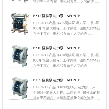
特征在于不存在 电机和泵单元之间的连 .....
BX15 隔膜泵 磁力泵 LAFONTE
LAFONTE产品 BX15隔膜泵 磁力泵 ，从5至
900升/米最大射程。工作原理 磁性泵的特征
在于不存在 电机和泵单元之间的连 .....
BX10 隔膜泵 磁力泵 LAFONTE
LAFONTE产品 BX10隔膜泵 磁力泵 ，从5至
900升/米最大射程。工作原理 磁性泵的特征
在于不存在 电机和泵单元之间的连 .....
BX09 隔膜泵 磁力泵 LAFONTE
LAFONTE产品 BX09隔膜泵，磁力泵，从5
至900升/米最大射程。工作原理 磁性泵的特
征在于不存在 电机和泵单元之间的连接 .....