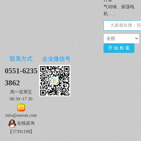
气动锤、振荡电
机……
联系方式
企业微信号
0551-6235
3862
周一至周五
08:30~17:30
info@eawon.com
在线咨询
【37391198】