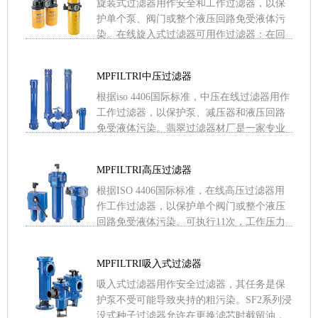
旋装式过滤器用作安全和工作过滤器，以保
护单个泵、阀门或整个液压回路免受液体污
染。在线旋入式过滤器可用作过滤器：在回
油管上或油箱盖上装配在线低压和中压应用
自旋滤波器有四种配置：单 .....
MPFILTRI中压过滤器
根据iso 4406国际标准，中压在线过滤器用作
工作过滤器，以保护泵、减压器和液压回路
免受液体污染。翡翠过滤器材厂是一家专业
生产滤芯的企业。其产品规格近千种，主要
为交通、冶金、 .....
MPFILTRI高压过滤器
根据ISO 4406国际标准，在线高压过滤器用
作工作过滤器，以保护单个阀门或整个液压
回路免受液体污染。可执行11次，工作压力
从110BAR到560BAR不等。范围的完整性允
许您 .....
MPFILTRI吸入式过滤器
吸入式过滤器用作安全过滤器，其任务是保
护泵不受可能导致夹持的粗污染。SF2系列浸
没式种子过滤器允许在更换滤芯时截留油，