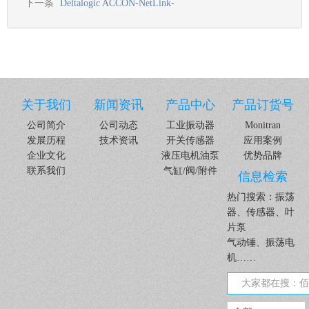
下一条
Deltalogic ACCON-NetLink-
关于我们
新闻资讯
产品中心
产品订货号
公司简介
公司动态
工业振动器
Monitran
发展历程
技术资讯
开关传感器
应用案例
企业文化
液压电机油泵
优势品牌
联系我们
气缸/阀/附件
信息检索
热门搜索：振荡
器、传感器、叶
片泵
气动锤、振荡电
机……