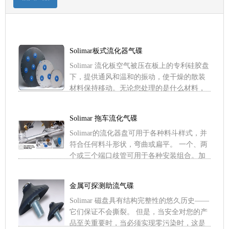
Solimar板式流化器气碟
Solimar 流化板空气被压在板上的专利硅胶盘
下，提供通风和温和的振动，使干燥的散装
材料保持移动。无论您处理的是什么材料，
从水泥到面粉，您的散装拖车都会表现得更
好 Solim .....
Solimar 拖车流化气碟
Solimar的流化器盘可用于各种料斗样式，并
符合任何料斗形状，弯曲或扁平。 一个、两
个或三个端口歧管可用于各种安装组合。加
压空气进入外部歧管并被迫通过罐料斗壁的
开口。 流化盘 .....
金属可探测助流气碟
Solimar 磁盘具有结构完整性的悠久历史——
它们保证不会撕裂。 但是，当安全对您的产
品至关重要时，当必须实现零污染时，这是