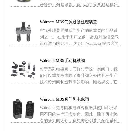
传送带、包装设备、食品加工设备和材料处
理设备。 利用率 & .....
Waircom MBS气源过滤处理装置
空气处理装置是我们生产的最重要的产品系
列之一。 在用于工厂之前，必须对压缩空气
进行适当的处理。 为此，Waircom 提供这两
个系列的 FRL 组（过滤器、减速器和润滑
器），它 .....
Waircom MBS手动机械阀
对于系列电磁阀，同样对于这一类阀门，我
们可以重复考虑除了提升阀之外的各种生产
技术给滑阀制造带来的影响。顾名思义，它
们是机械阀，可以由机械设备或操作员操
作，它们与一系列补充阀一起 .....
Waircom MBS阀门和电磁阀
Waircom 先导阀和电磁阀根据其使用环境采
用不同的生产理念制造。因此，除了历史悠
久的提升阀之外，多年来还创造了多个系列
的阀芯结构、一次性使用、歧管或多极连