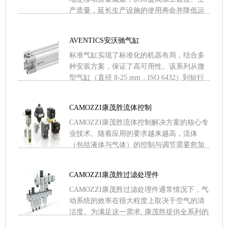
产质量，延长生产设施的使用寿命并降低运
行噪音。无论是一个安全气缸安装配件、简
单的活塞杆螺母，还是普通 .....
AVENTICS安沃驰气缸
标准气缸实现了标准化的机器布局，结合多
种安装方案，保证了高可用性。该系列从微
型气缸（直径 8-25 mm，ISO 6432）到短行
程和紧凑型气缸（直径 16-100 mm，IS .....
CAMOZZI康茂胜流体控制
CAMOZZI康茂胜流体控制解决方案的核心专
业技术。随着应用的要求越来越高，流体
（包括液体与气体）的控制与调节需要愈加
复杂且技术先进的元件。康茂胜在满足这些
需求方面无人匹敌。工 .....
CAMOZZI康茂胜过滤处理件
CAMOZZI康茂胜过滤处理件通常情况下，气
动系统的效率在很大程度上取决于空气的清
洁度。为满足这一需求, 康茂胜提供全系列的
模块化 FRL装置，包括不同过滤级别的过滤