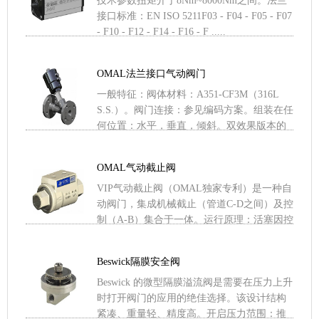
技术参数扭矩介于8Nm~8000Nm之间。法兰
接口标准：EN ISO 5211F03 - F04 - F05 - F07
- F10 - F12 - F14 - F16 - F .....
OMAL法兰接口气动阀门
一般特征：阀体材料：A351-CF3M（316L
S.S.）。阀门连接：参见编码方案。组装在任
何位置：水平，垂直，倾斜。双效果版本的
范围从DN 15到DN 50；简单效果：常闭 .....
OMAL气动截止阀
VIP气动截止阀（OMAL独家专利）是一种自
动阀门，集成机械截止（管道C-D之间）及控
制（A-B）集合于一体。运行原理：活塞因控
制流的压力而产生内部移动。活塞到达行程
末端（截止 .....
Beswick隔膜安全阀
Beswick 的微型隔膜溢流阀是需要在压力上升
时打开阀门的应用的绝佳选择。该设计结构
紧凑、重量轻、精度高。开启压力范围：推