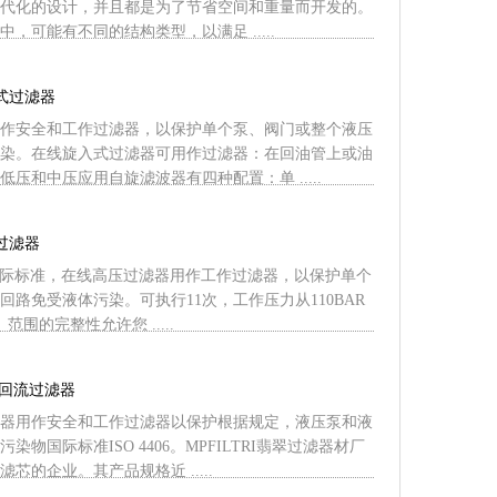
代化的设计，并且都是为了节省空间和重量而开发的。
，可能有不同的结构类型，以满足 .....
装式过滤器
作安全和工作过滤器，以保护单个泵、阀门或整个液压
染。在线旋入式过滤器可用作过滤器：在回油管上或油
压和中压应用自旋滤波器有四种配置：单 .....
压过滤器
406国际标准，在线高压过滤器用作工作过滤器，以保护单个
回路免受液体污染。可执行11次，工作压力从110BAR
。范围的完整性允许您 .....
翡翠回流过滤器
器用作安全和工作过滤器以保护根据规定，液压泵和液
染物国际标准ISO 4406。MPFILTRI翡翠过滤器材厂
芯的企业。其产品规格近 .....