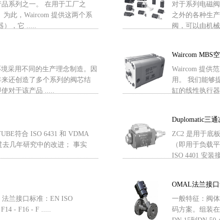
品系列之一。 在用于工厂之
对于系列电磁阀
此，Waircom 提供这两个系
之外的各种生产
它 .....
阀，可以由机械设
Waircom MB
使用环境采用不同的生产理念制造。因
Waircom
年来还创造了多个系列的阀芯结
用。 我们能够
于该产品 .....
缸的线性执行器，
Duplomatic
TUBE符合 ISO 6431 和 VDMA
ZC2 是用于底
用了过去几年研究中的改进； 事实
（即用于负载平
ISO 4401 安装
OMAL法兰接
。法兰接口标准：EN ISO
一般特征：阀体材料
F14 - F16 - F .....
码方案。组装在