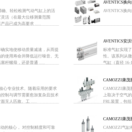
AVENTICS换
高度精确、轻松检测气动气缸上的活
AVENTICS换向阀
置灵活（在最大位移测量范围
已成为高要求 .....
AVENTICS安
够确实地使移动质量减速，从而提
标准气缸实现了
施的使用寿命并降低运行噪音。无
性。该系列从微型
螺母，还是普通 .....
气缸（直径 16-100
CAMOZZI康
的核心专业技术。随着应用的要求
CAMOZZI
的控制与调节需要愈加复杂且技术
上取决于空气的
人匹敌。工 .....
FRL装置，包括
CAMOZZI康
是气动的核心， 对控制精度和可靠
CAMOZZI