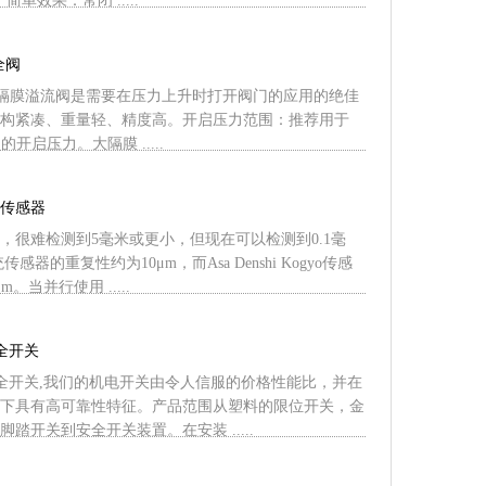
0；简单效果：常闭 .....
全阀
 的微型隔膜溢流阀是需要在压力上升时打开阀门的应用的绝佳
构紧凑、重量轻、精度高。开启压力范围：推荐用于
围内的开启压力。大隔膜 .....
缸传感器
，很难检测到5毫米或更小，但现在可以检测到0.1毫
感器的重复性约为10μm，而Asa Denshi Kogyo传感
。当并行使用 .....
安全开关
IN安全开关,我们的机电开关由令人信服的价格性能比，并在
下具有高可靠性特征。产品范围从塑料的限位开关，金
踏开关到安全开关装置。在安装 .....