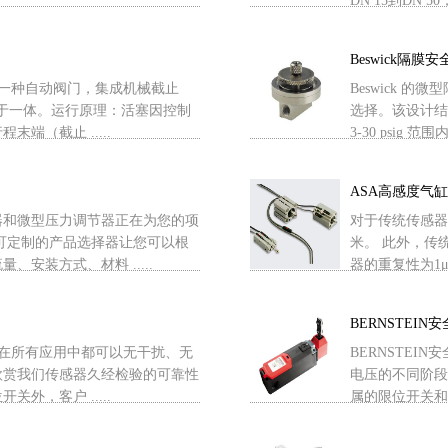
DN 15到DN 5
Beswick隔膜安
是一种自动阀门，集成机械截止
Beswick
合于一体。运行原理：活塞因控制
选择。该设计结
端（截止 .....
3-30 psig 范
ASA高感度气
器和微型压力调节器正在为您的项
对于传统传感器
可定制的产品选择器让您可以根
米。 此外，传统传
安装方式、材料 .....
器的重复性为1μm
BERNSTEIN
器，在所有应用中都可以无干扰、无
BERNSTE
欣赏我们传感器久经检验的可靠性
电压的不同阶段
外，客户 .....
属的限位开关和脚