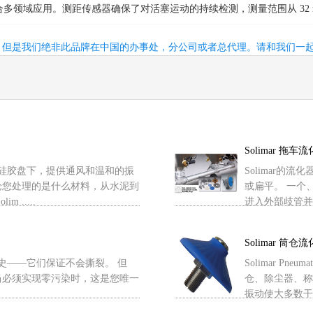
域应用。测距传感器确保了对活塞运动的持续检测，测量范围从 32 mm到 
，但是我们绝非此品牌在中国的办事处，分公司或者总代理。请和我们一
Solimar 拖车
专利硅胶盘下，提供通风和温和的振
Solimar
论您处理的是什么材料，从水泥到
或扁平。 一个
.....
进入外部歧管并被
Solimar 筒仓
久历史——它们保证不会撕裂。 但
Solimar P
当必须实现零污染时，这是您唯一
仓、除尘器、称重
振动使大多数干散 .