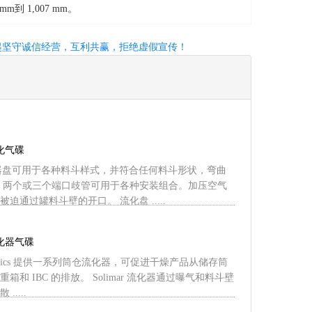
1,007 mm。
起坚守诚信经营，互利共赢，拒绝虚假宣传！
流化气碟
的流化器盘可用于各种料斗样式，并符合任何料斗形状，弯曲
、两个或三个端口歧管可用于各种安装组合。加压空气
迫通过罐料斗壁的开口。 流化盘 .....
流化器气碟
neumatics 提供一系列筒仓流化器，可促进干燥产品从储存筒
箱和 IBC 的排放。 Solimar 流化器通过曝气和料斗壁
....