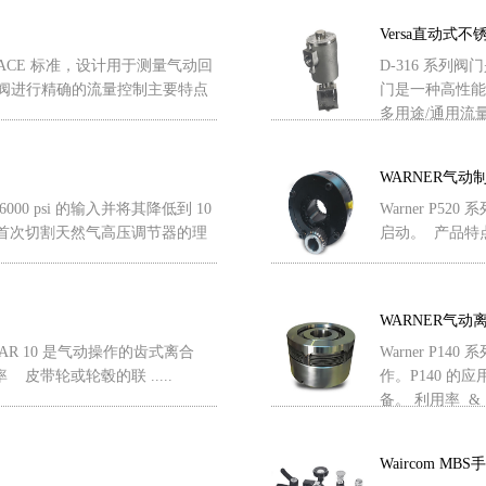
Versa直动式
合 NACE 标准，设计用于测量气动回
D-316 系列
锈钢针阀进行精确的流量控制主要特点
门是一种高性能大
多用途/通用流量阀
WARNER气动
000 psi 的输入并将其降低到 10
Warner P5
H 成为首次切割天然气高压调节器的理
启动。 产品特点
WARNER气动
0/VAR 10 是气动操作的齿式离合
Warner P
皮带轮或轮毂的联 .....
作。P140 
备。 利用率 & ..
Waircom MB