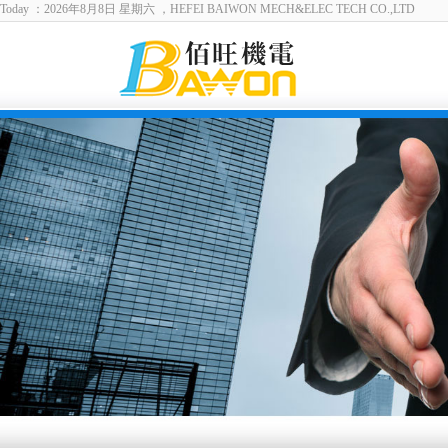
Today ：2026年8月8日 星期六 ，HEFEI BAIWON MECH&ELEC TECH CO.,LTD