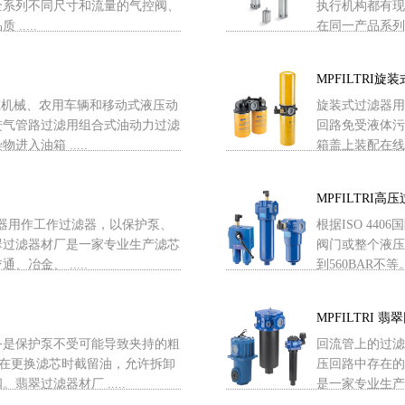
全系列不同尺寸和流量的气控阀、
执行机构都有现
....
在同一产品系列中
MPFILTRI旋
建筑机械、农用车辆和移动式液压动
旋装式过滤器用
进气管路过滤用组合式油动力过滤
回路免受液体污
入油箱 .....
箱盖上装配在线低
MPFILTRI高
过滤器用作工作过滤器，以保护泵、
根据ISO 4
翠过滤器材厂是一家专业生产滤芯
阀门或整个液压
冶金、 .....
到560BAR不等
MPFILTRI 
务是保护泵不受可能导致夹持的粗
回流管上的过滤
许在更换滤芯时截留油，允许拆卸
压回路中存在的污
翠过滤器材厂 .....
是一家专业生产滤