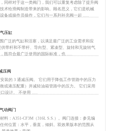
，同样对于这一类阀门，我们可以重复考虑除了提升阀
技术给滑阀制造带来的影响。顾名思义，它们是机械
备或操作员操作，它们与一系列补充阀一起 .....
S空气压缸
 提供范围广泛的气缸和活塞，以满足最广泛的工业需求和应
提供带杆和不带杆、导向型、紧凑型、旋转和无旋转气
既符合最广泛使用的国际标准，也 .....
三通减压阀
板安装的 3 通减压阀。 它们用于降低工作管路中的压力
衡或液压配重）并减轻油箱管路中的压力。 它们采用
接口设计。 不使用 .....
口气动阀门
：A351-CF3M（316L S.S.）。阀门连接：参见编
任何位置：水平，垂直，倾斜。双效果版本的范围从