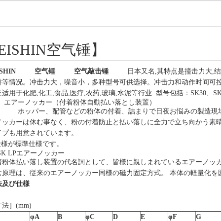
EISHIN空气锤】
SHIN
空气锤
空气敲击锤
日本
又名
,其特点是撞击力大,
桥等情况。冲击力大，噪音小，多种型号可供选择。冲击力和动作时间可
用于化肥,化工,食品,医疗,农药,玻璃,水泥等行业. 型号包括：SK30、SK40 、 
エアーノッカー（付着粉体自動払い落とし装置）
ホッパー、配管などの粉体の付着、詰まりで日夜お悩みの製造現
ノッカーは休む事なく、粉の付着防止と払い落しに全力で立ち向かう素
イプも用意されています。
仕様が標準仕様です。
d SK LPエアーノッカー
着粉体払い落し装置の代名詞として、皆様に親しまれているエアーノッカ
む原理は、従来のエアーノッカー同様の磁力固定方式。 本体の軽量化を
法及び仕様
法］(mm)
φA
B
φC
D
E
φF
G