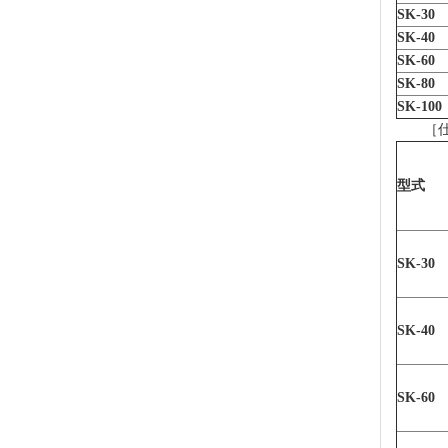
SK-30
SK-40
SK-60
SK-80
SK-100
［
型式
SK-30
SK-40
SK-60