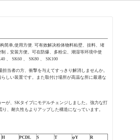
结构简单,使用方便. 可有效解决粉体物料粘壁、挂料、堵
控制，安装方便。可在防爆、多粉尘、潮湿等环境中使
SK60 、 SK80 、 SK100
場担当者の方、衝撃を与えてすっきり解消しませんか。
晴らしい装置です。また取付け場所が高温な所に最適な
ーが、SKタイプにモデルチェンジしました。強力な打
図り、耐久性もよりアップした構造になっています。
H
PCDL
S
T
φY
R