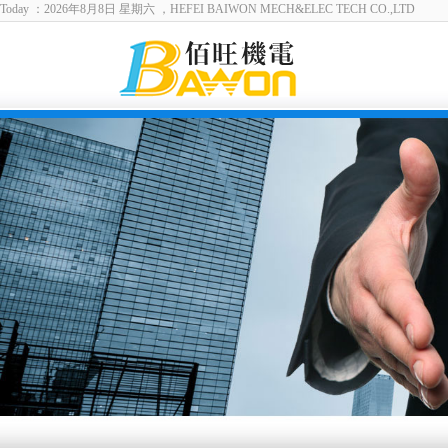
Today ：2026年8月8日 星期六 ，HEFEI BAIWON MECH&ELEC TECH CO.,LTD