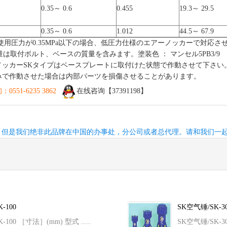
0.35～ 0.6
0.455
19.3～ 29.5
0.35～ 0.6
1.012
44.5～ 67.9
 使用圧力が0.35MPa以下の場合、低圧力仕様のエアーノッカーで対応さ
量は取付ボルト、ベースの質量を含みます。塗装色 ： マンセル5PB3/9
ノッカーSKタイプはベースプレートに取付けた状態で作動させて下さい
みで作動させた場合は内部パーツを損傷させることがあります。
551-6235 3862
在线咨询【37391198】
，但是我们绝非此品牌在中国的办事处，分公司或者总代理。请和我们一
K-100
SK空气锤/SK-30/
 SK-100 ［寸法］(mm) 型式 .....
SK空气锤/SK-3