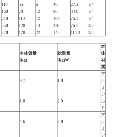
110
55
6
40
27.2
1/4
160
70
12
90
34.0
1/4
210
110
12
100
76.3
1/4
250
120
14
110
76.3
3/8
328
170
22
145
114.3
3/8
本
本体質量
総重量
体
(kg)
(kg)※
材
質
ア
0.7
1.0
ル
ミ
ア
1.8
2.9
ル
ミ
ア
4.6
7.8
ル
ミ
ア