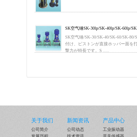
SK空气锤SK-30lp/SK-40lp/SK-60lp/SK-
SK空气锤/SK-30/SK-40/SK-60/S
付け、ピストンが直接ホッパー面を
撃力が特長です。S .....
关于我们
新闻资讯
产品中心
公司简介
公司动态
工业振动器
发展历程
技术资讯
开关传感器