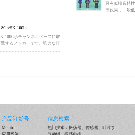
具有低噪音特性
高效果，一般低频率
80lp/SK-100lp
K-80/SK-100C形チャンネルベースに取
打撃するノッカーです。強力な打
产品订货号
信息检索
Monitran
热门搜索：振荡器、传感器、叶片泵
应用案例
气动锤、振荡电机……