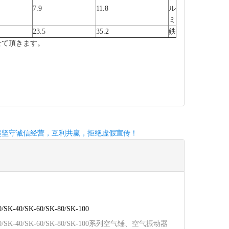
7.9
11.8
ル
ミ
23.5
35.2
鉄
せて頂きます。
。
起坚守诚信经营，互利共赢，拒绝虚假宣传！
SK-40/SK-60/SK-80/SK-100
0/SK-40/SK-60/SK-80/SK-100系列空气锤、空气振动器